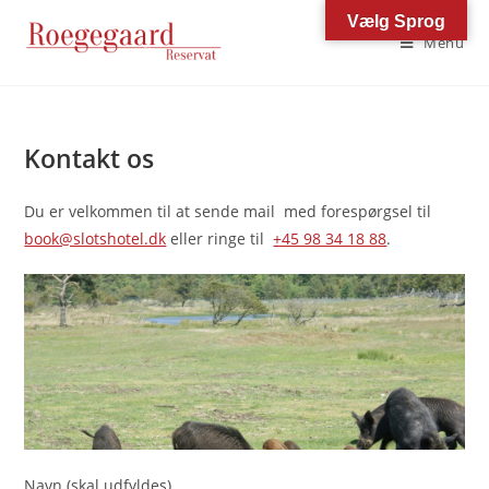
Vælg Sprog
Menu
Kontakt os
Du er velkommen til at sende mail med forespørgsel til
book@slotshotel.dk
eller ringe til
+45 98 34 18 88
.
Navn (skal udfyldes)