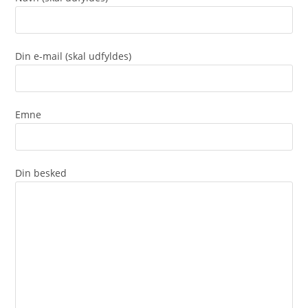
Din e-mail (skal udfyldes)
Emne
Din besked